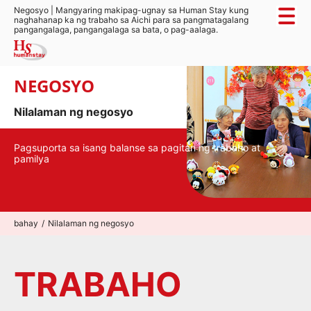
Negosyo | Mangyaring makipag-ugnay sa Human Stay kung
naghahanap ka ng trabaho sa Aichi para sa pangmatagalang
pangangalaga, pangangalaga sa bata, o pag-aalaga.
NEGOSYO
Nilalaman ng negosyo
Pagsuporta sa isang balanse sa pagitan ng trabaho at
pamilya
bahay
Nilalaman ng negosyo
TRABAHO